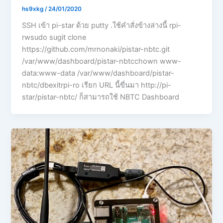
hs9xkg
/
24/01/2020
SSH เข้า pi-star ด้วย putty .ใช้คำสั่งข้างล่างนี้ rpi-
rwsudo sugit clone
https://github.com/mrnonaki/pistar-nbtc.git
/var/www/dashboard/pistar-nbtcchown www-
data:www-data /var/www/dashboard/pistar-
nbtc/dbexitrpi-ro เรียก URL นี้ขี่นมา http://pi-
star/pistar-nbtc/ ก็สามารถใช้ NBTC Dashboard