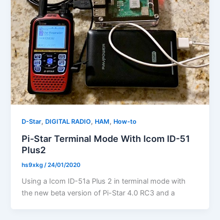
,
,
,
D-Star
DIGITAL RADIO
HAM
How-to
Pi-Star Terminal Mode With Icom ID-51
Plus2
hs9xkg
/
24/01/2020
Using a Icom ID-51a Plus 2 in terminal mode with
the new beta version of Pi-Star 4.0 RC3 and a