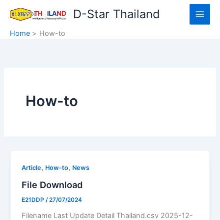
Skip
D-Star Thailand
to
content
Home
How-to
How-to
,
,
Article
How-to
News
File Download
E21DDP
/
27/07/2024
Filename Last Update Detail Thailand.csv 2025-12-