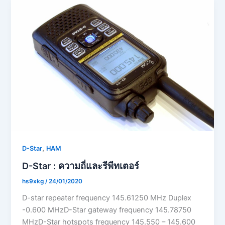
,
D-Star
HAM
D-Star : ความถี่และรีพีทเตอร์
hs9xkg
/
24/01/2020
D-star repeater frequency 145.61250 MHz Duplex
-0.600 MHzD-Star gateway frequency 145.78750
MHzD-Star hotspots frequency 145.550 – 145.600